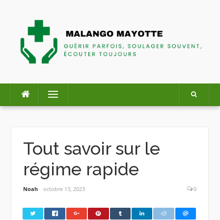
Skip
to
content
Menu
Tout savoir sur le
régime rapide
Noah
octobre 13, 2023
0